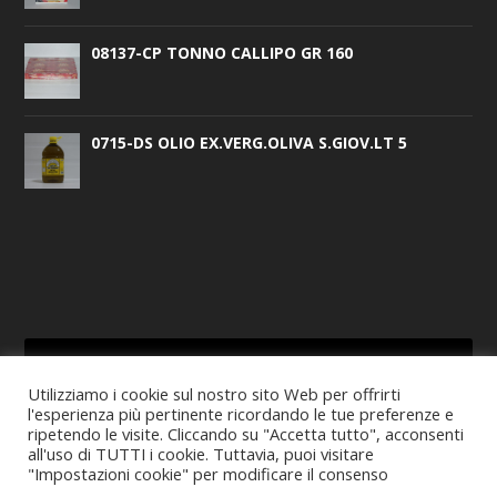
08137-CP TONNO CALLIPO GR 160
0715-DS OLIO EX.VERG.OLIVA S.GIOV.LT 5
Utilizziamo i cookie sul nostro sito Web per offrirti
l'esperienza più pertinente ricordando le tue preferenze e
CERCA
ripetendo le visite. Cliccando su "Accetta tutto", acconsenti
all'uso di TUTTI i cookie. Tuttavia, puoi visitare
"Impostazioni cookie" per modificare il consenso
.