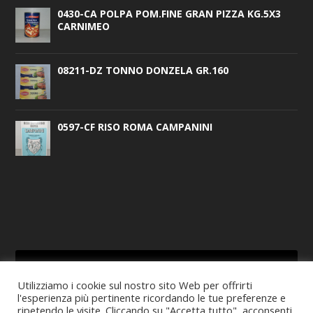
0430-CA POLPA POM.FINE GRAN PIZZA KG.5X3
CARNIMEO
08211-DZ TONNO DONZELA GR.160
0597-CF RISO ROMA CAMPANINI
Utilizziamo i cookie sul nostro sito Web per offrirti
l'esperienza più pertinente ricordando le tue preferenze e
CERCA
ripetendo le visite. Cliccando su "Accetta tutto", acconsenti