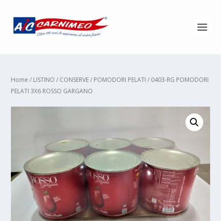
Home
/
LISTINO
/
CONSERVE
/
POMODORI PELATI
/ 0403-RG POMODORI
PELATI 3X6 ROSSO GARGANO