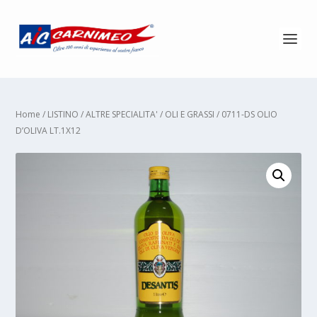
Home
/
LISTINO
/
ALTRE SPECIALITA'
/
OLI E GRASSI
/ 0711-DS OLIO
D’OLIVA LT.1X12