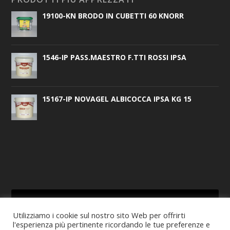
19100-KN BRODO IN CUBETTI 60 KNORR
1546-IP PASS.MAESTRO F.TTI ROSSI IPSA
15167-IP NOVAGEL ALBICOCCA IPSA KG 15
Utilizziamo i cookie sul nostro sito Web per offrirti
l'esperienza più pertinente ricordando le tue preferenze e
CERCA