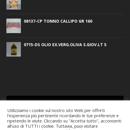
08137-CP TONNO CALLIPO GR 160
0715-DS OLIO EX.VERG.OLIVA S.GIOV.LT 5
Utilizziamo i cookie sul nostro sito Web per offrirti
l'esperienza più pertinente ricordando le tue preferenze e
CERCA
ripetendo le visite. Cliccando su "Accetta tutto", acconsenti
all'uso di TUTTI i cookie. Tuttavia, puoi visitare