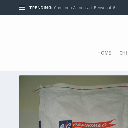
TRENDING:
Carnimeo Alimentari: Benvenuto!
HOME
CHI
Home
/
LISTINO
/
ALTRE SPECIALITA'
/
PREPARATI
/ 01376-CA MIX P