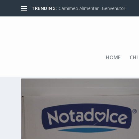
TRENDING:
Carnimeo Alimentari: Benvenuto!
HOME
CHI
Home
/
LISTINO
/
PRODOTTI PER PASTICCERIA
/
ZUCCHERO
/
PACCH